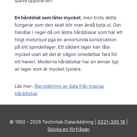
själva uppstarten.
En hårddisk som låter mycket
, men trots detta
fungerar som den skall bör man ändå byta ut. Det
handlar i regel då om äldre hårddiskar som har ett
högt motorljud pga en annorlunda konstruktion
på sitt spindellager. Ett sådant lager kan låta
mycket utan att det är någon omedelbar fara för
ett haveri. Moderna hårddiskar har en annan typ
av lager som är mycket tystare.
Läs mer:
Återställning av data från trasiga
hårddiskar
.
© 1992 - 2026 Technilab Dataräddning |
0321-305 18
|
Skicka en förfrågan