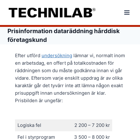
Skip
to
content
Prisinformation dataräddning hårddisk
företagskund
Efter utförd
undersökning
lämnar vi, normalt inom
en arbetsdag, en offert på totalkostnaden för
räddningen som du måste godkänna innan vi går
vidare. Eftersom varje enskilt uppdrag är av olika
karaktär går det tyvärr inte att lämna någon exakt
prisuppgift innan undersökningen är klar.
Prisbilden är ungefär:
Logiska fel
2 200 – 7 200 kr
Fel i styrprogram
3 500 – 8 000 kr