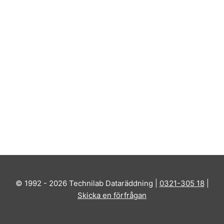
© 1992 - 2026 Technilab Dataräddning |
0321-305 18
|
Skicka en förfrågan